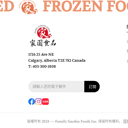
ED
FROZEN FO
1726 25 Ave NE
Calgary, Alberta T2E 7K1 Canada
T: 403-300-1808
訂閱
版權所有 2024 —
Family Garden Foods Inc. 保留所有權利。
隱