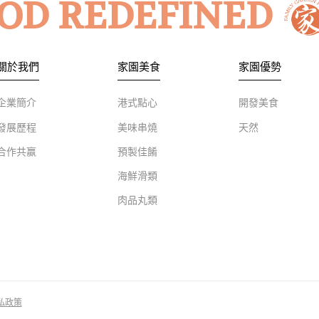
OD REDEFINED
關於我們
家園美食
家園優勢
企業簡介
港式點心
開發美食
發展歷程
美味串燒
天然
合作共赢
預製佳餚
海鮮滑類
肉品丸類
私政策