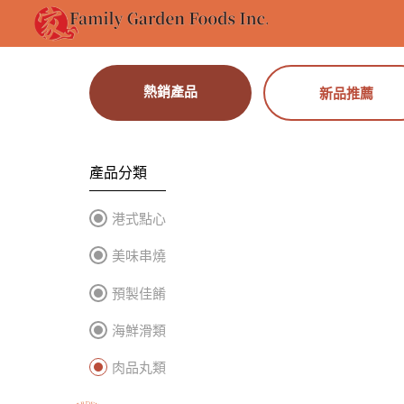
熱銷產品
新品推薦
產品分類
港式點心
美味串燒
預製佳餚
海鮮滑類
肉品丸類