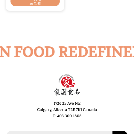
30 包/箱
N FOOD REDEFINE
1726 25 Ave NE
Calgary, Alberta T2E 7K1 Canada
T: 403-300-1808