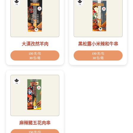
大漠孜然羊肉
黑松露小米辣和牛串
150 克/包
150 克/包
30 包/箱
30 包/箱
麻辣豬五花肉串
150 克/包