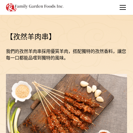
【孜然羊肉串】
我們的孜然羊肉串採用優質羊肉，搭配獨特的孜然香料，讓您
每一口都能品嚐到獨特的風味。